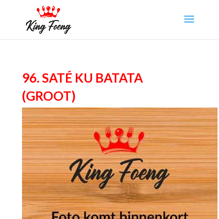
96. Saté Ku Batata
(groot)