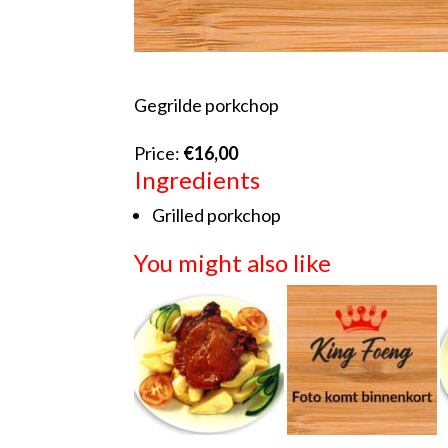
Gegrilde porkchop
Price:
€16,00
Ingredients
Grilled porkchop
You might also like