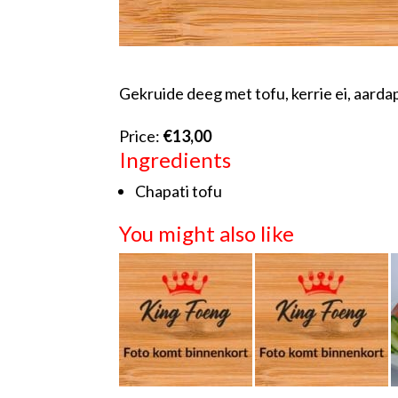
Gekruide deeg met tofu, kerrie ei, aard
Price:
€13,00
Ingredients
Chapati tofu
You might also like