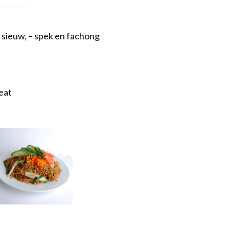
 sieuw, – spek en fachong
eat