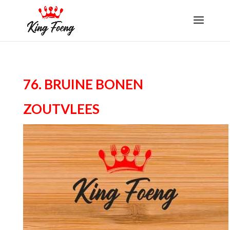
76. Bruine bonen
zoutvlees