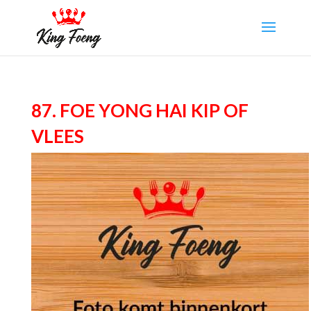
87. Foe Yong Hai kip of
vlees