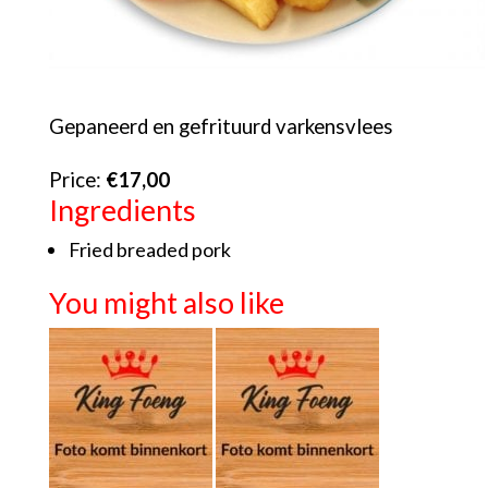
Gepaneerd en gefrituurd varkensvlees
Price:
€17,00
Ingredients
Fried breaded pork
You might also like