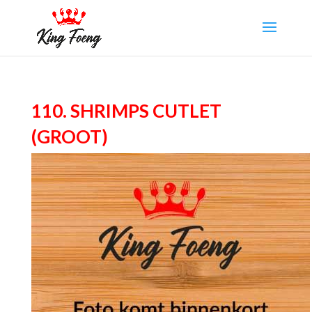
110. Shrimps Cutlet
(groot)